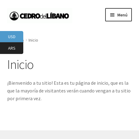
Ir
Ir
Menú
a
a
la
la
Inicio
navegación
página
USD
Inicio
Inicio
#643 (sin título)
ARS
Inicio
#947 (sin título)
Carrito
¡Bienvenido a tu sitio! Esta es tu página de inicio, que es la
que la mayoría de visitantes verán cuando vengan a tu sitio
Gracias
por primera vez.
DERRIBADO PERO NO DESTRUIDO
Finalizar la compra