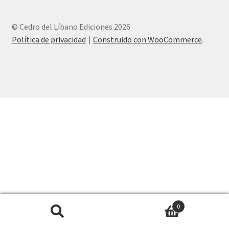
Inicio
© Cedro del Líbano Ediciones 2026
Política de privacidad
Construido con WooCommerce
.
Inicio
Mi cuenta
Newsletter
Política de privacidad
Publicá tu libro de manera profesional
Tienda
0
Buscar
Buscar