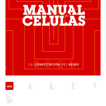
Inicio
Inicio
Mi cuenta
Newsletter
Política de privacidad
Publicá tu libro de manera profesional
Tienda