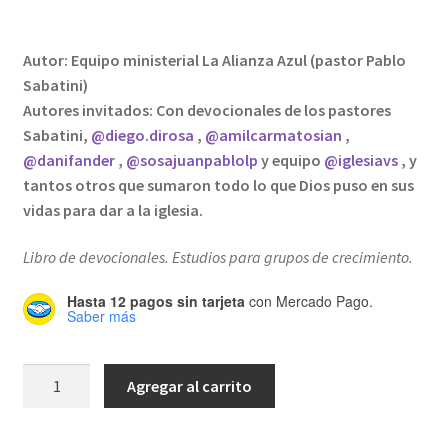
Autor: Equipo ministerial La Alianza Azul (pastor Pablo
Sabatini)
Autores invitados: Con devocionales de los pastores
Sabatini,
@diego.dirosa
,
@amilcarmatosian
,
@danifander
,
@sosajuanpablolp
y equipo
@iglesiavs
, y
tantos otros que sumaron todo lo que Dios puso en sus
vidas para dar a la iglesia.
Libro de devocionales. Estudios para grupos de crecimiento.
Hasta 12 pagos sin tarjeta
con Mercado Pago.
Saber más
Manual
Agregar al carrito
de
Celulas